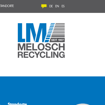
 STANDORTE
DE
EN
ES
htung
 und
Standorte