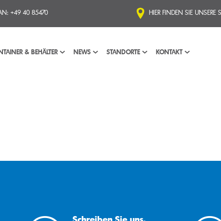
 AN:
+49 40 85470
HIER FINDEN SIE UNSERE
TAINER & BEHÄLTER
NEWS
STANDORTE
KONTAKT
Altpapier
Altpapierbearbeitung
Aktenvernichtung
Kunststoff
Anlagentechnik
Datenträgervernic
Neupapier
Entsorgungskonzepte
Aktenarchivierung
Digitalisierung
Gewerbeabfall
Kommunale Dienste
Zellstoff
Kunststoffbearbeitung
Logistik
Schreiben Sie uns.