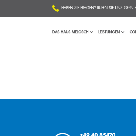
HABEN SIE FRAGEN? RUFEN SIE UNS GERN
DAS HAUS MELOSCH
LEISTUNGEN
CON
Altpapier
Kunststoff
Holz
Schrott
Gewerbeabfall
Sonderabfall
+49 40 85470